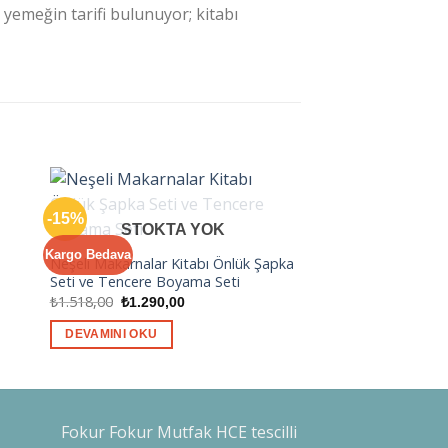
n yemeğin tarifi bulunuyor; kitabı
-15%
-15%
STOKT
STOKTA YOK
Neşeli Makarnalar K
Kargo Bedava
Şapka Seti
Neşeli Makarnalar Kitabı Önlük Şapka
Orijinal
Ş
₺
1.105,00
₺
940,00
Seti ve Tencere Boyama Seti
fiyat:
a
Orijinal
Şu
₺
1.518,00
₺
1.290,00
₺1.105,00
f
DEVAMINI OKU
fiyat:
andaki
₺
₺1.518,00.
fiyat:
DEVAMINI OKU
₺1.290,00.
Fokur Fokur Mutfak HCE tescilli