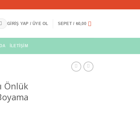
GIRIŞ YAP / ÜYE OL
SEPET /
₺
0,00
ZDA
İLETIŞIM
ı Önlük
 Boyama