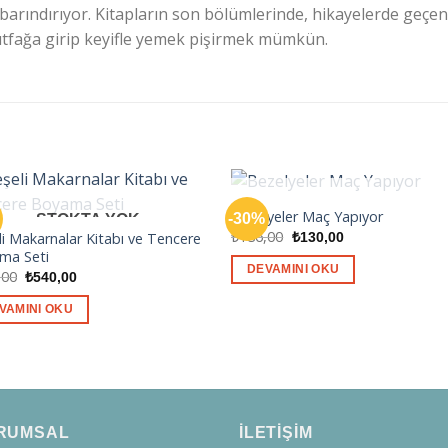
de barındırıyor. Kitapların son bölümlerinde, hikayelerde geçe
tfağa girip keyifle yemek pişirmek mümkün.
STOKTA YOK
Bezelyeler Maç Yapıyor
-30%
STOKTA YOK
Orijinal
Şu
₺
186,00
₺
130,00
i Makarnalar Kitabı ve Tencere
fiyat:
andaki
ma Seti
₺186,00.
fiyat:
DEVAMINI OKU
Orijinal
Şu
,00
₺130,00.
₺
540,00
fiyat:
andaki
₺635,00.
fiyat:
VAMINI OKU
₺540,00.
RUMSAL
İLETİŞİM