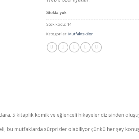
₺1.518,00.
fiyat:
₺1.290
Stokta yok
Stok kodu:
14
Kategoriler:
Mutfaktakiler
ara, 5 kitaplık komik ve eğlenceli hikayeler dizisinden oluşu
eli, bu mutfaklarda sürprizler olabiliyor çünkü her şey konu