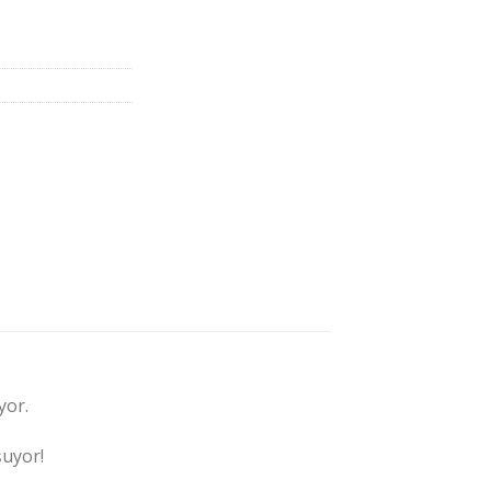
,00.
yor.
şuyor!