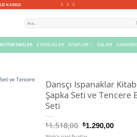
TSIZ KARGO
Ara:
MUTFAKTAKILER
ETKINLIKLER
KITAPLAR
GALERI
HAKKIMI
Dansçı Ispanaklar Kitab
Şapka Seti ve Tencere
Seti
1.518,00
₺
Orijinal
Şu
₺
1.290,00
fiyat:
andaki
Web’e özel fiyatlar.