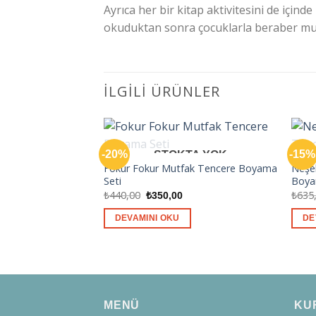
Ayrıca her bir kitap aktivitesini de için
okuduktan sonra çocuklarla beraber mu
İLGILI ÜRÜNLER
-20%
-15%
STOKTA YOK
Fokur Fokur Mutfak Tencere Boyama
Neşel
Seti
Boya
Orijinal
Şu
₺
440,00
₺
635
₺
350,00
fiyat:
andaki
₺440,00.
fiyat:
DEVAMINI OKU
DE
₺350,00.
MENÜ
KU