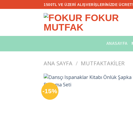
İçeriğe
1500TL VE ÜZERI ALIŞVERIŞLERINIZDE ÜCRE
atla
ANASAYFA
ANA SAYFA
/
MUTFAKTAKILER
-15%