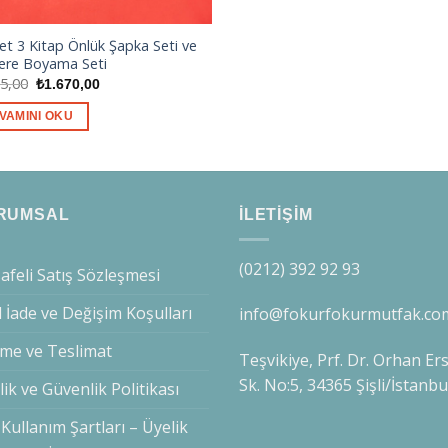
Set 3 Kitap Önlük Şapka Seti ve
ere Boyama Seti
Orijinal
Şu
65,00
₺
1.670,00
fiyat:
andaki
₺1.965,00.
fiyat:
VAMINI OKU
₺1.670,00.
RUMSAL
İLETİŞİM
(0212) 392 92 93
feli Satış Sözleşmesi
l İade ve Değişim Koşulları
info@fokurfokurmutfak.co
me ve Teslimat
Teşvikiye, Prf. Dr. Orhan Er
Sk. No:5, 34365 Şişli/İstanbu
ilik ve Güvenlik Politikası
 Kullanım Şartları – Üyelik