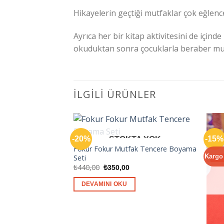
Hikayelerin geçtiği mutfaklar çok eğlenc
Ayrıca her bir kitap aktivitesini de için
okuduktan sonra çocuklarla beraber mu
İLGILI ÜRÜNLER
-20%
-15%
STOKTA YOK
Fokur Fokur Mutfak Tencere Boyama
Kargo
Seti
Orijinal
Şu
₺
440,00
₺
350,00
fiyat:
andaki
₺440,00.
fiyat:
DEVAMINI OKU
₺350,00.