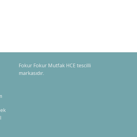
Fokur Fokur Mutfak HCE tescilli
markasıdır.
m
sek
l