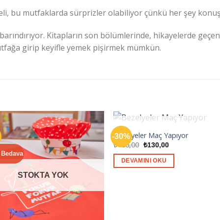
eli, bu mutfaklarda sürprizler olabiliyor çünkü her şey konu
de barındırıyor. Kitapların son bölümlerinde, hikayelerde geçe
tfağa girip keyifle yemek pişirmek mümkün.
STOKTA YOK
Bezelyeler Maç Yapıyor
-30%
Orijinal
Şu
₺
186,00
₺
130,00
fiyat:
andaki
 Bedava
₺186,00.
fiyat:
DEVAMINI OKU
₺130,00.
STOKTA YOK