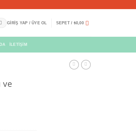
GIRIŞ YAP / ÜYE OL
SEPET /
₺
0,00
ZDA
İLETIŞIM
ı ve