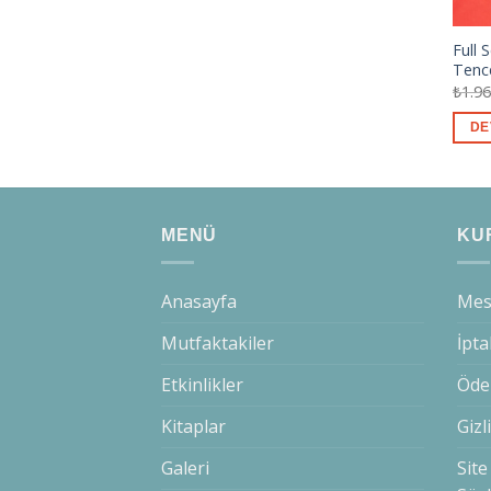
Full 
Tenc
₺
1.9
DE
MENÜ
KU
Anasayfa
Mesa
Mutfaktakiler
İpta
Etkinlikler
Öde
Kitaplar
Gizl
Galeri
Site