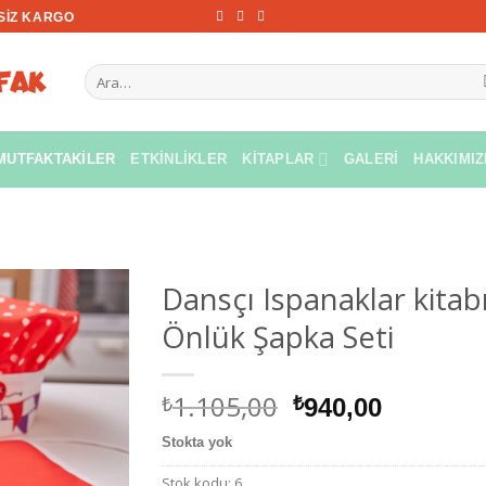
TSIZ KARGO
Ara:
MUTFAKTAKILER
ETKINLIKLER
KITAPLAR
GALERI
HAKKIMI
Dansçı Ispanaklar kitab
Önlük Şapka Seti
1.105,00
₺
Orijinal
Şu
₺
940,00
fiyat:
andaki
Stokta yok
₺1.105,00.
fiyat:
₺940,00.
Stok kodu:
6