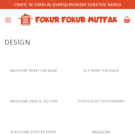
İçeriğe
1500TL VE ÜZERI ALIŞVERIŞLERINIZDE ÜCRETSIZ KARGO
atla
DESIGN
ANOTHER PRINT PACKAGE
FL3 PRINT PACKAGE
AWESOME PENCIL POSTER
PORTFOLIO TYPOGRAPHY
FLATSOME POSTER PRINT
MAGAZINE